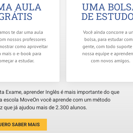
MA AULA
UMA BOLS
GRÁTIS
DE ESTUD
amos te dar uma aula
Você ainda concorre a 
com nossos professores
bolsa, para estudar com
mostrar como aproveitar
gente, com todo suporte
a mais o e-book para
nossa equipe e aprende
omeçar a estudar.
com novos amigos.
a Exame, aprender Inglês é mais importante do que
Na escola MoveOn você aprende com um método
 que já ajudou mais de 2.300 alunos.
UERO SABER MAIS