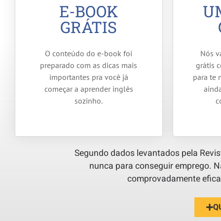
E-BOOK
U
GRÁTIS
O conteúdo do e-book foi
Nós v
preparado com as dicas mais
grátis 
importantes pra você já
para te 
começar a aprender inglês
aind
sozinho.
c
Segundo dados levantados pela Revist
nunca para conseguir emprego. 
comprovadamente eficaz
Q