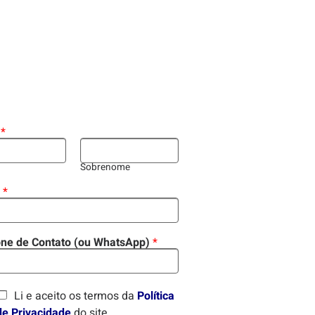
e
*
Sobrenome
l
*
one de Contato (ou WhatsApp)
*
Li e aceito os termos da
Política
de Privacidade
do site.