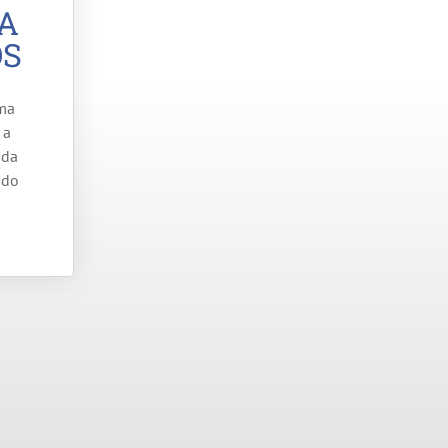
A
OS
uma
 a
 da
ndo