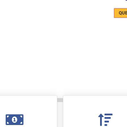
QUE
render Inglês gastando pouco dinheiro, a
e te ajudar de 3 formas.