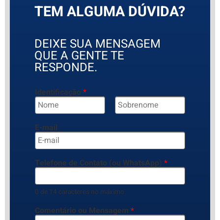
TEM ALGUMA DÚVIDA?
DEIXE SUA MENSAGEM
QUE A GENTE TE
RESPONDE.
Identificação
*
N
S
o
o
E-mail
m
b
e
r
e
n
o
m
Telefone de Contato (ou WhatsApp)
*
e
0 de 14 caracteres no máximo.
Comentário ou Mensagem
*